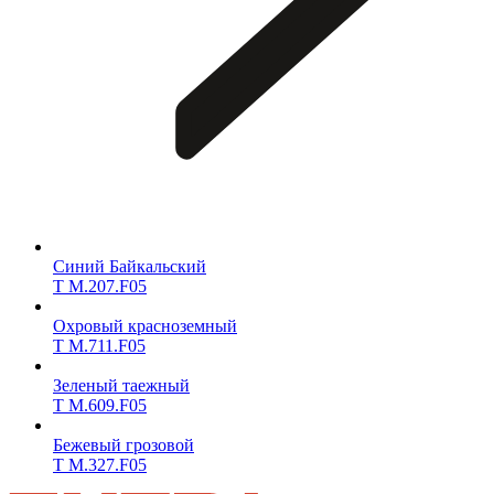
Синий Байкальский
T M.207.F05
Охровый красноземный
T M.711.F05
Зеленый таежный
T M.609.F05
Бежевый грозовой
T M.327.F05