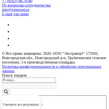
+7 (8162) 98-70-80
По вопросам сотрудничества
info@extravert.ru
E-mail для связи
© Все права защищены.
2026
. ООО “Экстраверт” 173502,
Новгородская обл., Новгородский р-н, Трубичинское сельское
поселение, 1-я производственная площадка
Политика конфиденциальности и обработки персональных
данных
Поиск товаров
Точное совпадение
Смотреть все результаты