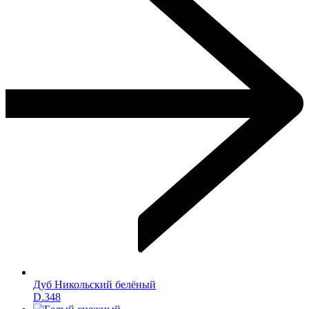
Дуб Никольский белёный
D.348